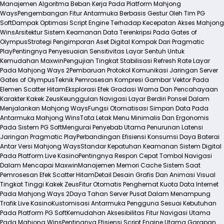
Manajemen Algoritma Beban Kerja Pada Platform Mahjong
Ways
Pengembangan Fitur Antarmuka Berbasis Gestur Oleh Tim PG
Soft
Dampak Optimasi Script Engine Terhadap Kecepatan Akses Mahjong
Wins
Arsitektur Sistem Keamanan Data Terenkripsi Pada Gates of
Olympus
Strategi Pengimporan Aset Digital Kompak Dari Pragmatic
Play
Pentingnya Penyesuaian Sensitivitas Layar Sentuh Untuk
Kemudahan Maxwin
Pengujian Tingkat Stabilisasi Refresh Rate Layar
Pada Mahjong Ways 2
Pembaruan Protokol Komunikasi Jaringan Server
Gates of Olympus
Teknik Pemrosesan Kompresi Gambar Vektor Pada
Elemen Scatter Hitam
Eksplorasi Efek Gradasi Warna Dan Pencahayaan
Karakter Kakek Zeus
Keunggulan Navigasi Layar Berdiri Ponsel Dalam
Menjalankan Mahjong Ways
Fungsi Otomatisasi Simpan Data Pada
Antarmuka Mahjong Wins
Tata Letak Menu Minimalis Dan Ergonomis
Pada Sistem PG Soft
Mengurai Penyebab Utama Penurunan Latensi
Jaringan Pragmatic Play
Perbandingan Efisiensi Konsumsi Daya Baterai
Antar Versi Mahjong Ways
Standar Kepatuhan Keamanan Sistem Digital
Pada Platform Live Kasino
Pentingnya Respon Cepat Tombol Navigasi
Dalam Mencapai Maxwin
Manajemen Memori Cache Sistem Saat
Pemrosesan Efek Scatter Hitam
Detail Desain Grafis Dan Animasi Visual
Tingkat Tinggi Kakek Zeus
Fitur Otomatis Penghemat Kuota Data Internet
Pada Mahjong Ways 2
Daya Tahan Server Pusat Dalam Menampung
Trafik Live Kasino
Kustomisasi Antarmuka Pengguna Sesuai Kebutuhan
Pada Platform PG Soft
Kemudahan Aksesibilitas Fitur Navigasi Utama
Pada Mahjong Wins
Pentingnya Efisiensi Script Engine Utama Garapan