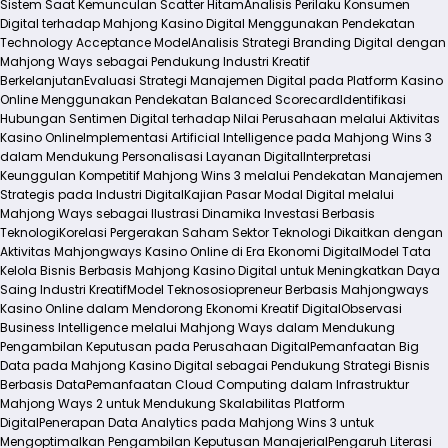
Sistem Saat Kemunculan Scatter Hitam
Analisis Perilaku Konsumen
Digital terhadap Mahjong Kasino Digital Menggunakan Pendekatan
Technology Acceptance Model
Analisis Strategi Branding Digital dengan
Mahjong Ways sebagai Pendukung Industri Kreatif
Berkelanjutan
Evaluasi Strategi Manajemen Digital pada Platform Kasino
Online Menggunakan Pendekatan Balanced Scorecard
Identifikasi
Hubungan Sentimen Digital terhadap Nilai Perusahaan melalui Aktivitas
Kasino Online
Implementasi Artificial Intelligence pada Mahjong Wins 3
dalam Mendukung Personalisasi Layanan Digital
Interpretasi
Keunggulan Kompetitif Mahjong Wins 3 melalui Pendekatan Manajemen
Strategis pada Industri Digital
Kajian Pasar Modal Digital melalui
Mahjong Ways sebagai Ilustrasi Dinamika Investasi Berbasis
Teknologi
Korelasi Pergerakan Saham Sektor Teknologi Dikaitkan dengan
Aktivitas Mahjongways Kasino Online di Era Ekonomi Digital
Model Tata
Kelola Bisnis Berbasis Mahjong Kasino Digital untuk Meningkatkan Daya
Saing Industri Kreatif
Model Teknososiopreneur Berbasis Mahjongways
Kasino Online dalam Mendorong Ekonomi Kreatif Digital
Observasi
Business Intelligence melalui Mahjong Ways dalam Mendukung
Pengambilan Keputusan pada Perusahaan Digital
Pemanfaatan Big
Data pada Mahjong Kasino Digital sebagai Pendukung Strategi Bisnis
Berbasis Data
Pemanfaatan Cloud Computing dalam Infrastruktur
Mahjong Ways 2 untuk Mendukung Skalabilitas Platform
Digital
Penerapan Data Analytics pada Mahjong Wins 3 untuk
Mengoptimalkan Pengambilan Keputusan Manajerial
Pengaruh Literasi