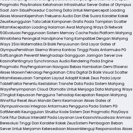
Pragmatic Play
Analisis Ketahanan Infrastruktur Server Gates of Olympus
Saat Jam Sibuk
Prosedur Caching Data Untuk Mempercepat Loading
Akses Maxwin
Kejernihan Frekuensi Audio Dan Efek Suara Karakter Kakek
Zeus
Keunggulan Tata Letak Komponen Grafis Pada Tampilan Scatter
Hitam
Kecepatan Loading Halaman Awal Mahjong Ways Di Network
5G
Evaluasi Penggunaan Sistem Memory Cache Pada Platform Mahjong
Wins
Kriteria Perangkat Handphone Yang Kompatibel Dengan Mahjong
Ways 2
Sisi Matematika Di Balik Penyusunan Grid Layar Gates of
Olympus
Pemilihan Skema Warna Kontras Tinggi Pada Antarmuka PG
Soft
Langkah Preventif Menghadapi Gangguan Jaringan Server Live
Kasino
Pentingnya Synchronous Audio Rendering Pada Engine
Pragmatic Play
Pengalaman Navigasi Bebas Hambatan Demi Efisiensi
Akses Maxwin
Teknologi Pengolahan Citra Digital Di Balik Visual Scatter
Hitam
Kesesuaian Tampilan Layout Adaptif Kakek Zeus Pada Layar
Tablet
Faktor Penentu Kestabilan Transfer Data Pada Sistem Mahjong
Ways
Penyimpanan Cloud Otomatis Untuk Menjaga Data Mahjong Ways
2
Tingkat Kepuasan Pengguna Terhadap Kecepatan Respon Mahjong
Wins
Fitur Reset Akun Mandiri Demi Keamanan Akses Gates of
Olympus
Inovasi Integrasi Antarmuka Pengguna Pada Sistem PG
Soft
Meneliti Keunggulan Struktur Kode Sistem Dari Pragmatic Play
Daya
Tarik Fitur Diskusi Interaktif Pada Layanan Live Kasino
Visualisasi Animasi
Beresolusi Tinggi Dari Karakter Kakek Zeus
Sistem Pembagian Beban
Server Untuk Menjamin Ketersediaan Maxwin
Menguji Responsivitas Akses