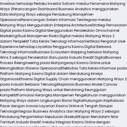
Investasi terhadap Perilaku Investor Saham melalui Fenomena Mahjong
Ways 2
Perancangan Dashboard Business Analytics menggunakan
Data Mahjong Ways sebagai Pendukung Manajemen
Operasional
Perancangan Sistem Informasi Terintegrasi melalui
Mahjong Ways Menggunakan Enterprise Architecture
Strategi Pemasaran
Digital pada Kasino Digital Menggunakan Pendekatan Omnichannel
Marketing
Studi Manajemen Risiko Digital melalui Mahjong Ways 2
dalam Perspektif Tata Kelola Teknologi Informasi
Verifikasi Pengaruh User
Experience terhadap Loyalitas Pengguna Kasino Digital Berbasis
Teknologi Informasi
Business Ecosystem Mapping berbasis Mahjong
Wins 3 sebagai Pendekatan Baru pada Industri Kreatif Digital
Business
Process Reengineering pada Mahjongways Kasino Online untuk
Meningkatkan Efisiensi Operasional
Efektivitas Tata Kelola Informasi pada
Platform Mahjong Kasino Digital dalam Mendukung Kinerja
Organisasi
Efisiensi Digital Supply Chain menggunakan Mahjong Ways 2
pada Industri Berbasis Teknologi
Eksplorasi Business Model Canvas
pada Platform Mahjong Ways untuk Mendorong Keunggulan
Kompetitif
Formulasi Kerangka Manajemen Pengetahuan menggunakan
Mahjong Ways dalam Lingkungan Bisnis Digital
Hubungan Kapitalisasi
Pasar dengan Inovasi Layanan Kasino Online di Tengah Disrupsi
Teknologi
Integrasi Business Analytics dan Mahjong Ways 2 sebagai
Pendukung Pengambilan Keputusan Eksekutif
Kajian Mendalam Nilai
Tambah Industri Kreatif melalui Integrasi Kasino Online dengan