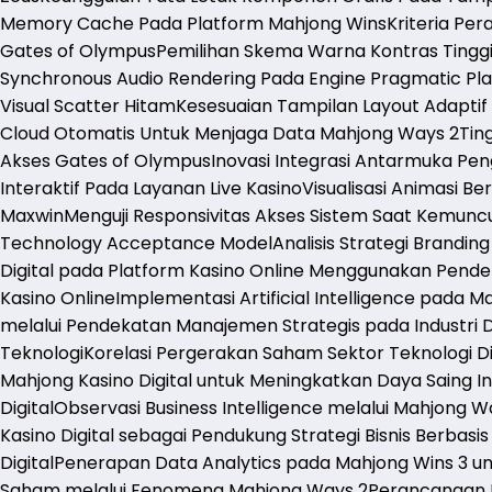
Memory Cache Pada Platform Mahjong Wins
Kriteria Pe
Gates of Olympus
Pemilihan Skema Warna Kontras Tingg
Synchronous Audio Rendering Pada Engine Pragmatic Pl
Visual Scatter Hitam
Kesesuaian Tampilan Layout Adaptif
Cloud Otomatis Untuk Menjaga Data Mahjong Ways 2
Tin
Akses Gates of Olympus
Inovasi Integrasi Antarmuka Pe
Interaktif Pada Layanan Live Kasino
Visualisasi Animasi Be
Maxwin
Menguji Responsivitas Akses Sistem Saat Kemunc
Technology Acceptance Model
Analisis Strategi Brandin
Digital pada Platform Kasino Online Menggunakan Pend
Kasino Online
Implementasi Artificial Intelligence pada 
melalui Pendekatan Manajemen Strategis pada Industri Di
Teknologi
Korelasi Pergerakan Saham Sektor Teknologi Di
Mahjong Kasino Digital untuk Meningkatkan Daya Saing Ind
Digital
Observasi Business Intelligence melalui Mahjong
Kasino Digital sebagai Pendukung Strategi Bisnis Berbasi
Digital
Penerapan Data Analytics pada Mahjong Wins 3 u
Saham melalui Fenomena Mahjong Ways 2
Perancangan 