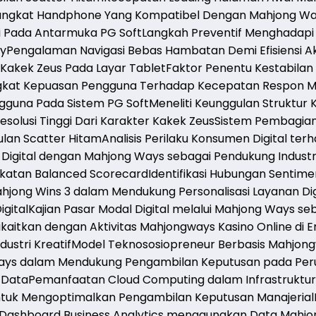
rangkat Handphone Yang Kompatibel Dengan Mahjong Wa
i Pada Antarmuka PG Soft
Langkah Preventif Menghadapi 
ay
Pengalaman Navigasi Bebas Hambatan Demi Efisiensi A
 Kakek Zeus Pada Layar Tablet
Faktor Penentu Kestabilan
gkat Kepuasan Pengguna Terhadap Kecepatan Respon M
ngguna Pada Sistem PG Soft
Meneliti Keunggulan Struktur 
resolusi Tinggi Dari Karakter Kakek Zeus
Sistem Pembagian
ulan Scatter Hitam
Analisis Perilaku Konsumen Digital t
g Digital dengan Mahjong Ways sebagai Pendukung Industri
ekatan Balanced Scorecard
Identifikasi Hubungan Sentimen
Mahjong Wins 3 dalam Mendukung Personalisasi Layanan Dig
gital
Kajian Pasar Modal Digital melalui Mahjong Ways seba
kaitkan dengan Aktivitas Mahjongways Kasino Online di Er
ustri Kreatif
Model Teknososiopreneur Berbasis Mahjong
 Ways dalam Mendukung Pengambilan Keputusan pada Peru
s Data
Pemanfaatan Cloud Computing dalam Infrastruktur 
ntuk Mengoptimalkan Pengambilan Keputusan Manajerial
Dashboard Business Analytics menggunakan Data Mahj