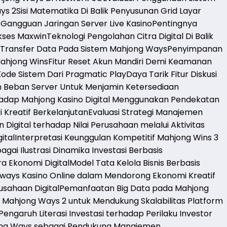
ys 2
Sisi Matematika Di Balik Penyusunan Grid Layar
Gangguan Jaringan Server Live Kasino
Pentingnya
kses Maxwin
Teknologi Pengolahan Citra Digital Di Balik
 Transfer Data Pada Sistem Mahjong Ways
Penyimpanan
ahjong Wins
Fitur Reset Akun Mandiri Demi Keamanan
Kode Sistem Dari Pragmatic Play
Daya Tarik Fitur Diskusi
 Beban Server Untuk Menjamin Ketersediaan
erhadap Mahjong Kasino Digital Menggunakan Pendekatan
 Kreatif Berkelanjutan
Evaluasi Strategi Manajemen
 Digital terhadap Nilai Perusahaan melalui Aktivitas
ital
Interpretasi Keunggulan Kompetitif Mahjong Wins 3
gai Ilustrasi Dinamika Investasi Berbasis
a Ekonomi Digital
Model Tata Kelola Bisnis Berbasis
ways Kasino Online dalam Mendorong Ekonomi Kreatif
sahaan Digital
Pemanfaatan Big Data pada Mahjong
Mahjong Ways 2 untuk Mendukung Skalabilitas Platform
Pengaruh Literasi Investasi terhadap Perilaku Investor
ong Ways sebagai Pendukung Manajemen