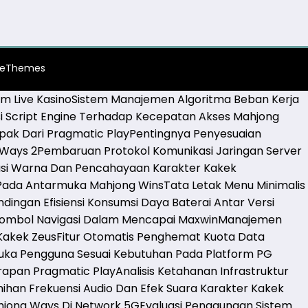
ceThemes
rm Live Kasino
Sistem Manajemen Algoritma Beban Kerja
 Script Engine Terhadap Kecepatan Akses Mahjong
pak Dari Pragmatic Play
Pentingnya Penyesuaian
 Ways 2
Pembaruan Protokol Komunikasi Jaringan Server
dasi Warna Dan Pencahayaan Karakter Kakek
 Pada Antarmuka Mahjong Wins
Tata Letak Menu Minimalis
dingan Efisiensi Konsumsi Daya Baterai Antar Versi
ombol Navigasi Dalam Mencapai Maxwin
Manajemen
 Kakek Zeus
Fitur Otomatis Penghemat Kuota Data
uka Pengguna Sesuai Kebutuhan Pada Platform PG
arapan Pragmatic Play
Analisis Ketahanan Infrastruktur
nihan Frekuensi Audio Dan Efek Suara Karakter Kakek
jong Ways Di Network 5G
Evaluasi Penggunaan Sistem