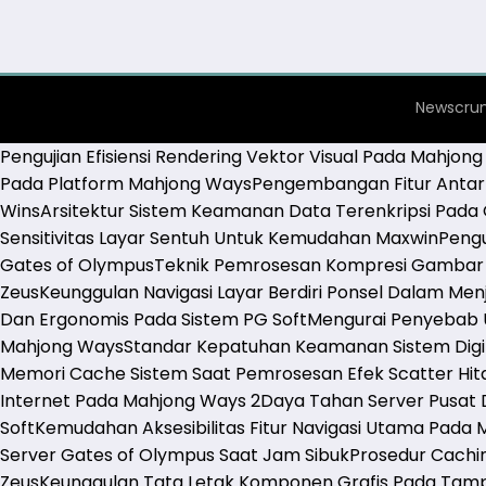
Newscrun
Pengujian Efisiensi Rendering Vektor Visual Pada Mahjon
Pada Platform Mahjong Ways
Pengembangan Fitur Antarm
Wins
Arsitektur Sistem Keamanan Data Terenkripsi Pada
Sensitivitas Layar Sentuh Untuk Kemudahan Maxwin
Pengu
Gates of Olympus
Teknik Pemrosesan Kompresi Gambar 
Zeus
Keunggulan Navigasi Layar Berdiri Ponsel Dalam Me
Dan Ergonomis Pada Sistem PG Soft
Mengurai Penyebab U
Mahjong Ways
Standar Kepatuhan Keamanan Sistem Digit
Memori Cache Sistem Saat Pemrosesan Efek Scatter Hi
Internet Pada Mahjong Ways 2
Daya Tahan Server Pusat 
Soft
Kemudahan Aksesibilitas Fitur Navigasi Utama Pada 
Server Gates of Olympus Saat Jam Sibuk
Prosedur Cachi
Zeus
Keunggulan Tata Letak Komponen Grafis Pada Tamp