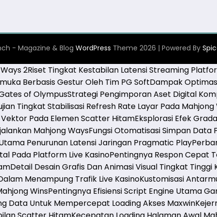
ch - Magazine & Blog
WordPress
Theme 2026 | Powered By
Spi
g Ways 2
Riset Tingkat Kestabilan Latensi Streaming Platfo
uka Berbasis Gestur Oleh Tim PG Soft
Dampak Optimasi
 Gates of Olympus
Strategi Pengimporan Aset Digital Kom
jian Tingkat Stabilisasi Refresh Rate Layar Pada Mahjong
Vektor Pada Elemen Scatter Hitam
Eksplorasi Efek Gra
njalankan Mahjong Ways
Fungsi Otomatisasi Simpan Data
tama Penurunan Latensi Jaringan Pragmatic Play
Perban
al Pada Platform Live Kasino
Pentingnya Respon Cepat T
tam
Detail Desain Grafis Dan Animasi Visual Tingkat Tinggi
Dalam Menampung Trafik Live Kasino
Kustomisasi Antarm
Mahjong Wins
Pentingnya Efisiensi Script Engine Utama G
ng Data Untuk Mempercepat Loading Akses Maxwin
Kejer
ilan Scatter Hitam
Kecepatan Loading Halaman Awal Mah