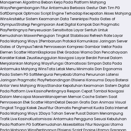
Manajemen Algoritma Beban Kerja Pada Platform Mahjong
Ways
Pengembangan Fitur Antarmuka Berbasis Gestur Oleh Tim PG
Soft
Dampak Optimasi Script Engine Terhadap Kecepatan Akses Mahjong
Wins
Arsitektur Sistem Keamanan Data Terenkripsi Pada Gates of
Olympus
Strategi Pengimporan Aset Digital Kompak Dari Pragmatic
Play
Pentingnya Penyesuaian Sensitivitas Layar Sentuh Untuk
Kemudahan Maxwin
Pengujian Tingkat Stabilisasi Refresh Rate Layar
Pada Mahjong Ways 2
Pembaruan Protokol Komunikasi Jaringan Server
Gates of Olympus
Teknik Pemrosesan Kompresi Gambar Vektor Pada
Elemen Scatter Hitam
Eksplorasi Efek Gradasi Warna Dan Pencahayaan
Karakter Kakek Zeus
Keunggulan Navigasi Layar Berdiri Ponsel Dalam
Menjalankan Mahjong Ways
Fungsi Otomatisasi Simpan Data Pada
Antarmuka Mahjong Wins
Tata Letak Menu Minimalis Dan Ergonomis
Pada Sistem PG Soft
Mengurai Penyebab Utama Penurunan Latensi
Jaringan Pragmatic Play
Perbandingan Efisiensi Konsumsi Daya Baterai
Antar Versi Mahjong Ways
Standar Kepatuhan Keamanan Sistem Digital
Pada Platform Live Kasino
Pentingnya Respon Cepat Tombol Navigasi
Dalam Mencapai Maxwin
Manajemen Memori Cache Sistem Saat
Pemrosesan Efek Scatter Hitam
Detail Desain Grafis Dan Animasi Visual
Tingkat Tinggi Kakek Zeus
Fitur Otomatis Penghemat Kuota Data Internet
Pada Mahjong Ways 2
Daya Tahan Server Pusat Dalam Menampung
Trafik Live Kasino
Kustomisasi Antarmuka Pengguna Sesuai Kebutuhan
Pada Platform PG Soft
Kemudahan Aksesibilitas Fitur Navigasi Utama
Pada Mahjong Wins
Pentingnya Efisiensi Script Engine Utama Garapan