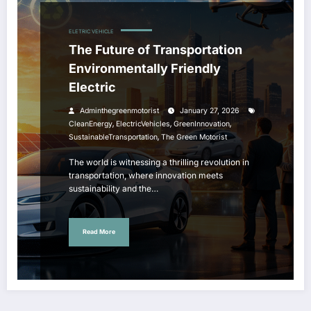
ELETRIC VEHICLE
The Future of Transportation
Environmentally Friendly
Electric
Adminthegreenmotorist
January 27, 2026
,
,
,
CleanEnergy
ElectricVehicles
GreenInnovation
,
SustainableTransportation
The Green Motorist
The world is witnessing a thrilling revolution in
transportation, where innovation meets
sustainability and the…
Read More