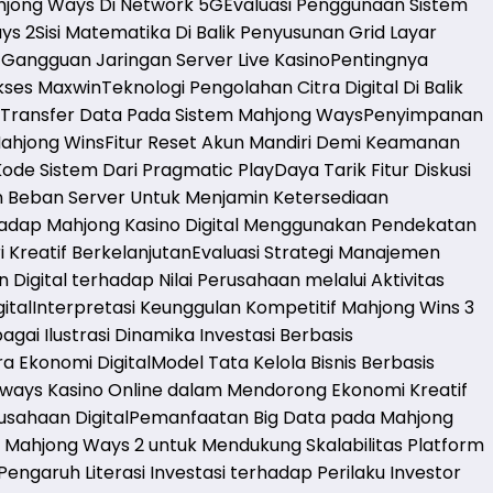
jong Ways Di Network 5G
Evaluasi Penggunaan Sistem
ys 2
Sisi Matematika Di Balik Penyusunan Grid Layar
Gangguan Jaringan Server Live Kasino
Pentingnya
kses Maxwin
Teknologi Pengolahan Citra Digital Di Balik
 Transfer Data Pada Sistem Mahjong Ways
Penyimpanan
ahjong Wins
Fitur Reset Akun Mandiri Demi Keamanan
Kode Sistem Dari Pragmatic Play
Daya Tarik Fitur Diskusi
 Beban Server Untuk Menjamin Ketersediaan
erhadap Mahjong Kasino Digital Menggunakan Pendekatan
 Kreatif Berkelanjutan
Evaluasi Strategi Manajemen
 Digital terhadap Nilai Perusahaan melalui Aktivitas
ital
Interpretasi Keunggulan Kompetitif Mahjong Wins 3
gai Ilustrasi Dinamika Investasi Berbasis
a Ekonomi Digital
Model Tata Kelola Bisnis Berbasis
ways Kasino Online dalam Mendorong Ekonomi Kreatif
sahaan Digital
Pemanfaatan Big Data pada Mahjong
Mahjong Ways 2 untuk Mendukung Skalabilitas Platform
Pengaruh Literasi Investasi terhadap Perilaku Investor