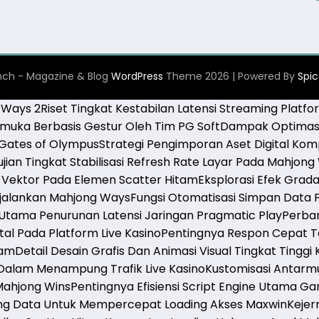
ch - Magazine & Blog
WordPress
Theme 2026 | Powered By
Spi
g Ways 2
Riset Tingkat Kestabilan Latensi Streaming Platfo
uka Berbasis Gestur Oleh Tim PG Soft
Dampak Optimasi
 Gates of Olympus
Strategi Pengimporan Aset Digital Kom
jian Tingkat Stabilisasi Refresh Rate Layar Pada Mahjong
Vektor Pada Elemen Scatter Hitam
Eksplorasi Efek Gra
njalankan Mahjong Ways
Fungsi Otomatisasi Simpan Data
tama Penurunan Latensi Jaringan Pragmatic Play
Perban
al Pada Platform Live Kasino
Pentingnya Respon Cepat T
tam
Detail Desain Grafis Dan Animasi Visual Tingkat Tinggi
Dalam Menampung Trafik Live Kasino
Kustomisasi Antarm
Mahjong Wins
Pentingnya Efisiensi Script Engine Utama G
ng Data Untuk Mempercepat Loading Akses Maxwin
Kejer