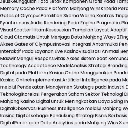
Zeus
Keunggulan Tata Letak Komponen Grafis Pada Tamp
Memory Cache Pada Platform Mahjong Wins
Kriteria Pe
Gates of Olympus
Pemilihan Skema Warna Kontras Tingg
Synchronous Audio Rendering Pada Engine Pragmatic Pl
Visual Scatter Hitam
Kesesuaian Tampilan Layout Adaptif
Cloud Otomatis Untuk Menjaga Data Mahjong Ways 2
Tin
Akses Gates of Olympus
Inovasi Integrasi Antarmuka Pe
Interaktif Pada Layanan Live Kasino
Visualisasi Animasi Be
Maxwin
Menguji Responsivitas Akses Sistem Saat Kemunc
Technology Acceptance Model
Analisis Strategi Brandin
Digital pada Platform Kasino Online Menggunakan Pend
Kasino Online
Implementasi Artificial Intelligence pada 
melalui Pendekatan Manajemen Strategis pada Industri Di
Teknologi
Korelasi Pergerakan Saham Sektor Teknologi Di
Mahjong Kasino Digital untuk Meningkatkan Daya Saing Ind
Digital
Observasi Business Intelligence melalui Mahjong
Kasino Digital sebagai Pendukung Strategi Bisnis Berbasi
Digital
Penerapan Data Analytics pada Mahjong Wins 3 u