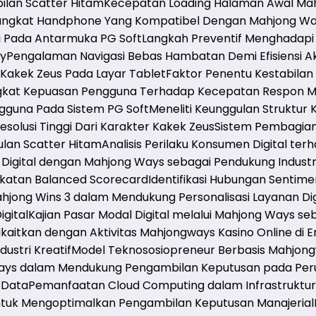
ilan Scatter Hitam
Kecepatan Loading Halaman Awal Mah
rangkat Handphone Yang Kompatibel Dengan Mahjong Wa
i Pada Antarmuka PG Soft
Langkah Preventif Menghadapi 
ay
Pengalaman Navigasi Bebas Hambatan Demi Efisiensi A
 Kakek Zeus Pada Layar Tablet
Faktor Penentu Kestabilan
gkat Kepuasan Pengguna Terhadap Kecepatan Respon M
ngguna Pada Sistem PG Soft
Meneliti Keunggulan Struktur 
resolusi Tinggi Dari Karakter Kakek Zeus
Sistem Pembagian
ulan Scatter Hitam
Analisis Perilaku Konsumen Digital t
g Digital dengan Mahjong Ways sebagai Pendukung Industri
ekatan Balanced Scorecard
Identifikasi Hubungan Sentimen
Mahjong Wins 3 dalam Mendukung Personalisasi Layanan Dig
gital
Kajian Pasar Modal Digital melalui Mahjong Ways seba
kaitkan dengan Aktivitas Mahjongways Kasino Online di Er
ustri Kreatif
Model Teknososiopreneur Berbasis Mahjong
 Ways dalam Mendukung Pengambilan Keputusan pada Peru
s Data
Pemanfaatan Cloud Computing dalam Infrastruktur 
ntuk Mengoptimalkan Pengambilan Keputusan Manajerial