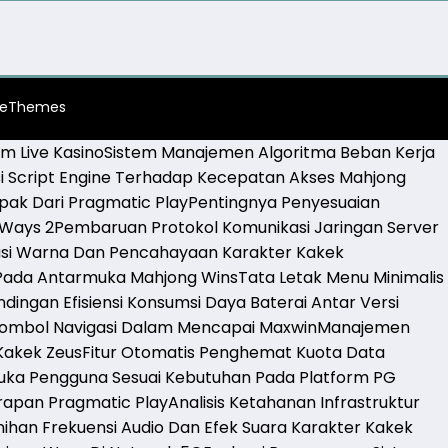
ceThemes
rm Live Kasino
Sistem Manajemen Algoritma Beban Kerja
 Script Engine Terhadap Kecepatan Akses Mahjong
pak Dari Pragmatic Play
Pentingnya Penyesuaian
 Ways 2
Pembaruan Protokol Komunikasi Jaringan Server
dasi Warna Dan Pencahayaan Karakter Kakek
 Pada Antarmuka Mahjong Wins
Tata Letak Menu Minimalis
dingan Efisiensi Konsumsi Daya Baterai Antar Versi
ombol Navigasi Dalam Mencapai Maxwin
Manajemen
 Kakek Zeus
Fitur Otomatis Penghemat Kuota Data
uka Pengguna Sesuai Kebutuhan Pada Platform PG
arapan Pragmatic Play
Analisis Ketahanan Infrastruktur
nihan Frekuensi Audio Dan Efek Suara Karakter Kakek