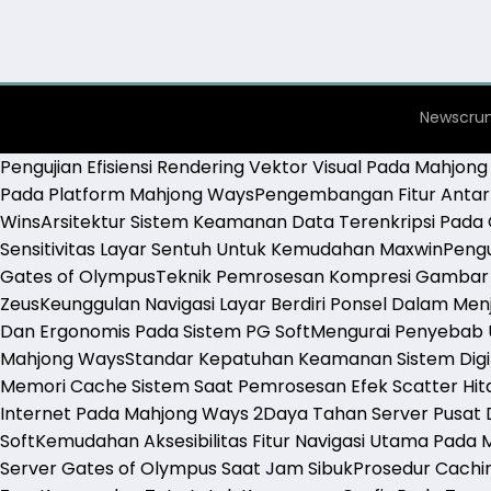
Newscrun
Pengujian Efisiensi Rendering Vektor Visual Pada Mahjon
Pada Platform Mahjong Ways
Pengembangan Fitur Antarm
Wins
Arsitektur Sistem Keamanan Data Terenkripsi Pada
Sensitivitas Layar Sentuh Untuk Kemudahan Maxwin
Pengu
Gates of Olympus
Teknik Pemrosesan Kompresi Gambar 
Zeus
Keunggulan Navigasi Layar Berdiri Ponsel Dalam Me
Dan Ergonomis Pada Sistem PG Soft
Mengurai Penyebab U
Mahjong Ways
Standar Kepatuhan Keamanan Sistem Digit
Memori Cache Sistem Saat Pemrosesan Efek Scatter Hi
Internet Pada Mahjong Ways 2
Daya Tahan Server Pusat 
Soft
Kemudahan Aksesibilitas Fitur Navigasi Utama Pada 
Server Gates of Olympus Saat Jam Sibuk
Prosedur Cachi